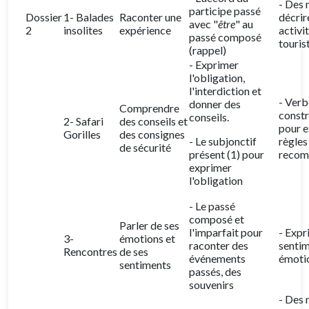
- Des 
participe passé
Dossier
1- Balades
Raconter une
décrir
avec "
être
" au
2
insolites
expérience
activi
passé composé
touris
(rappel)
- Exprimer
l'obligation,
l'interdiction et
- Verb
donner des
Comprendre
constr
conseils.
2- Safari
des conseils et
pour e
Gorilles
des consignes
- Le subjonctif
règles
de sécurité
présent (1) pour
recom
exprimer
l'obligation
- Le passé
composé et
Parler de ses
l'imparfait pour
- Expr
3-
émotions et
raconter des
sentim
Rencontres
de ses
événements
émotio
sentiments
passés, des
souvenirs
- Des 