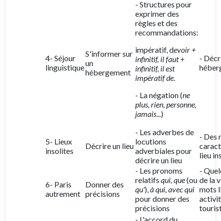
- Structures pour
exprimer des
règles et des
recommandations:
impératif, d
evoir +
S'informer sur
4- Séjour
- Décr
infinitif, il faut +
un
linguistique
héber
infinitif, il est
hébergement
impératif de
.
- La négation (
ne
plus, rien, personne,
jamais
...)
- Les adverbes de
- Des 
5- Lieux
locutions
Décrire un lieu
caract
insolites
adverbiales pour
lieu in
décrire un lieu
- Les pronoms
- Quel
relatifs
qui, que
(ou
de la v
6- Paris
Donner des
qu'
),
à qui, avec qui
mots l
autrement
précisions
pour donner des
activi
précisions
touris
- L'accord du