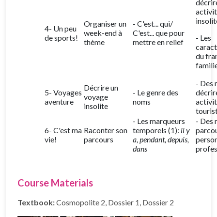
décrir
activi
insoli
Organiser un
- C'est... qui/
4- Un peu
week-end à
C'est... que pour
de sports!
- Les
thème
mettre en relief
caract
du fra
famili
- Des 
Décrire un
5- Voyages
- Le genre des
décrir
voyage
aventure
noms
activi
insolite
touris
- Les marqueurs
- Des 
6- C'est ma
Raconter son
temporels (1):
il y
parco
vie!
parcours
a, pendant, depuis,
person
dans
profes
Course Materials
Textbook:
Cosmopolite 2, Dossier 1, Dossier 2