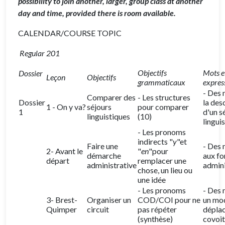
possibility to join another, larger, group class at another
day and time, provided there is room available.
CALENDAR/COURSE TOPIC
Regular 201
Objectifs
Mots e
Dossier
Leçon
Objectifs
grammaticaux
expres
- Des 
Comparer des
- Les structures
Dossier
la des
1 - On y va?
séjours
pour comparer
1
d'un s
linguistiques
(10)
lingui
- Les pronoms
indirects "
y
"et
Faire une
- Des 
2- Avant le
"
en
"pour
démarche
aux fo
départ
remplacer une
administrative
admini
chose, un lieu ou
une idée
- Les pronoms
- Des 
3- Brest-
Organiser un
COD/COI pour ne
un mo
Quimper
circuit
pas répéter
déplac
(synthèse)
covoi